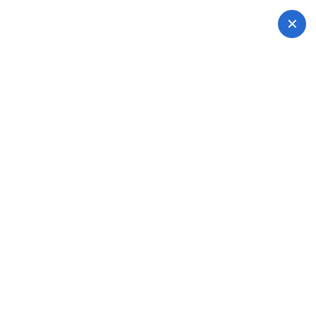
登录平台
✕
标签云列表
按标签聚合浏览相关文章
电竞战队选手状态波动，版本强势对比，数据差异分析