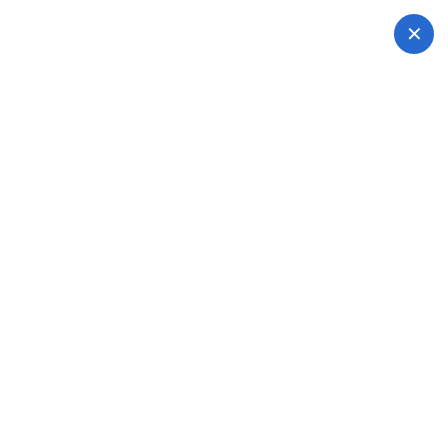
登录平台
✕
标签云列表
按标签聚合浏览相关文章
腾讯系游戏季度营收环比增减差异分析